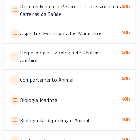
Desenvolvimento Pessoal e Profissional nas
40
h
Carreiras da Saúde
40
h
Aspectos Evolutivos dos Mamíferos
Herpetologia - Zoologia de Répteis e
40
h
Anfíbios
40
h
Comportamento Animal
40
h
Biologia Marinha
40
h
Biologia da Reprodução Animal
40
h