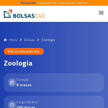
Bolsas EAD:
Graduação e Pós-Graduação com desconto
Início
Bolsas
Zoologia
Pós-Graduação em
Pós-Graduação em
Zoologia
Duração
8
meses
Carga Horária
360
Horas