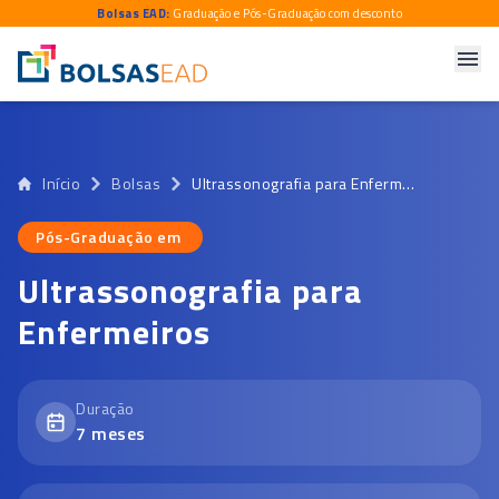
Bolsas EAD:
Graduação e Pós-Graduação com desconto
Início
Bolsas
Ultrassonografia para Enfermeiros
Pós-Graduação em
Pós-Graduação em
Ultrassonografia para
Enfermeiros
Duração
7
meses