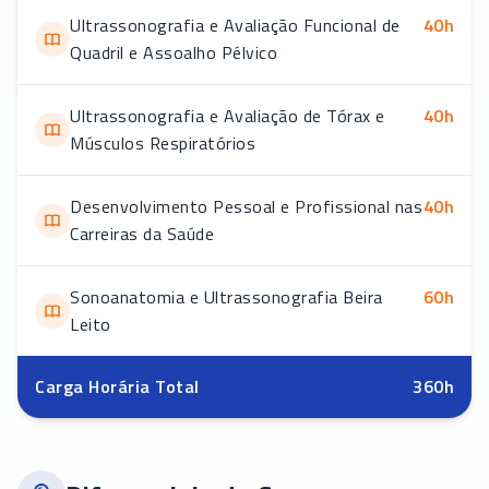
Ultrassonografia e Avaliação Funcional de
40
h
Quadril e Assoalho Pélvico
Ultrassonografia e Avaliação de Tórax e
40
h
Músculos Respiratórios
Desenvolvimento Pessoal e Profissional nas
40
h
Carreiras da Saúde
Sonoanatomia e Ultrassonografia Beira
60
h
Leito
Carga Horária Total
360
h