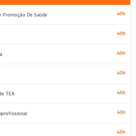
40
h
 e Promoção De Saúde
40
h
40
h
a
40
h
40
h
 de TEA
40
h
iprofissional
40
h