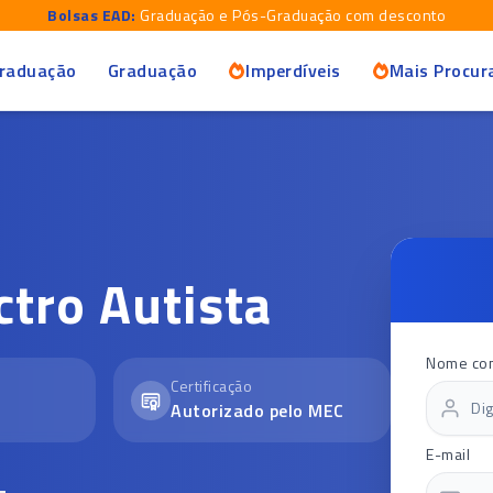
Bolsas EAD:
Graduação e Pós-Graduação com desconto
raduação
Graduação
Imperdíveis
Mais Procur
tro Autista
Nome co
Certificação
Autorizado pelo MEC
E-mail