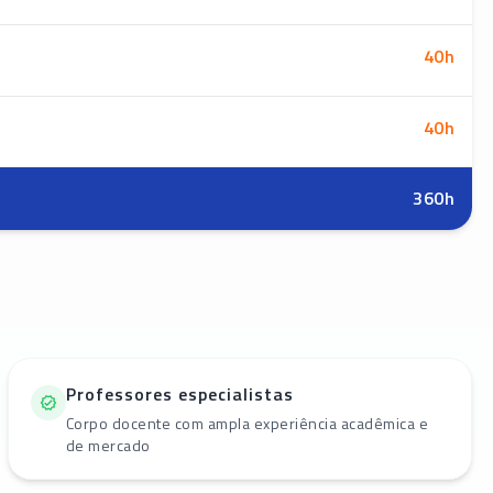
40
h
40
h
360
h
Professores especialistas
Corpo docente com ampla experiência acadêmica e
de mercado