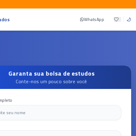
ados
WhatsApp
Garanta sua bolsa de estudos
Conte-nos um pouco sobre você
mpleto