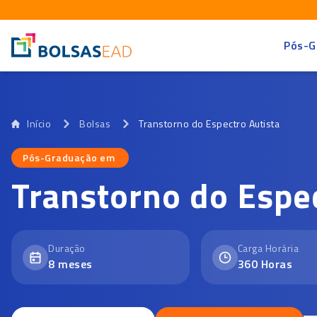
Pós-G
Início
Bolsas
Transtorno do Espectro Autista
Pós-Graduação em
Pós-Graduação em
Transtorno do Espec
Duração
Carga Horária
8
meses
360
Horas