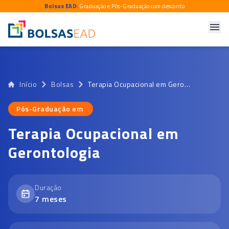
Bolsas EAD:
Graduação e Pós-Graduação com desconto
Início
Bolsas
Terapia Ocupacional em Gerontologia
Pós-Graduação em
Pós-Graduação em
Terapia Ocupacional em
Gerontologia
Duração
7
meses