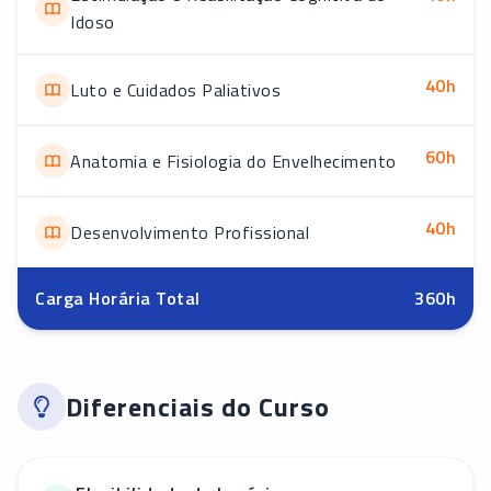
Idoso
40
h
Luto e Cuidados Paliativos
60
h
Anatomia e Fisiologia do Envelhecimento
40
h
Desenvolvimento Profissional
Carga Horária Total
360
h
Diferenciais do Curso