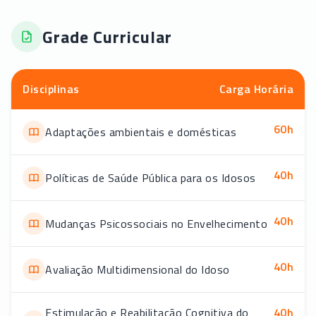
Grade Curricular
Disciplinas
Carga Horária
60
h
Adaptações ambientais e domésticas
40
h
Políticas de Saúde Pública para os Idosos
40
h
Mudanças Psicossociais no Envelhecimento
40
h
Avaliação Multidimensional do Idoso
Estimulação e Reabilitação Cognitiva do
40
h