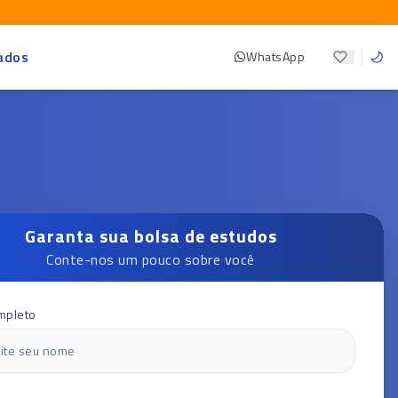
ados
WhatsApp
Garanta sua bolsa de estudos
Conte-nos um pouco sobre você
mpleto