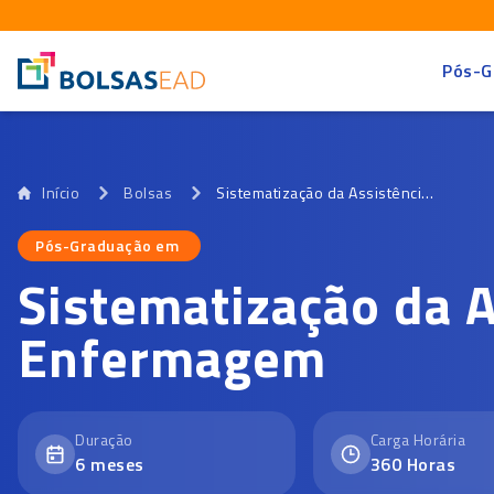
Pós-G
Início
Bolsas
Sistematização da Assistência de Enfermagem
Pós-Graduação em
Pós-Graduação em
Sistematização da A
Enfermagem
Duração
Carga Horária
6
meses
360
Horas