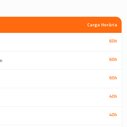
Carga Horária
60
h
60
h
em
60
h
40
h
40
h