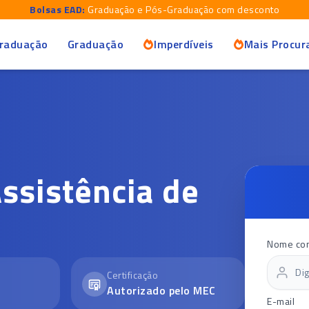
Bolsas EAD:
Graduação e Pós-Graduação com desconto
raduação
Graduação
Imperdíveis
Mais Procur
ssistência de
Nome co
Certificação
Autorizado pelo MEC
E-mail