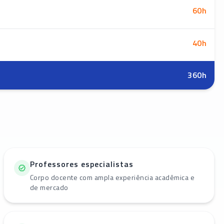
60
h
40
h
360
h
Professores especialistas
Corpo docente com ampla experiência acadêmica e
de mercado