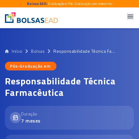
Bolsas EAD:
Graduação e Pós-Graduação com desconto
Início
Bolsas
Responsabilidade Técnica Farmacêutica
Pós-Graduação em
Pós-Graduação em
Responsabilidade Técnica
Farmacêutica
Duração
7
meses