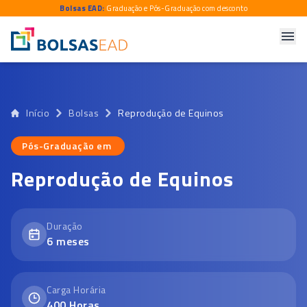
Bolsas EAD:
Graduação e Pós-Graduação com desconto
Início
Bolsas
Reprodução de Equinos
Pós-Graduação em
Pós-Graduação em
Reprodução de Equinos
Duração
6
meses
Carga Horária
400
Horas