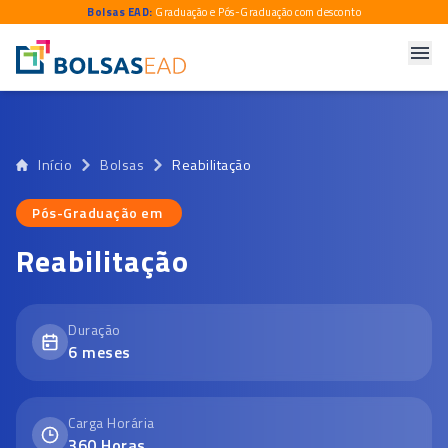
Bolsas EAD:
Graduação e Pós-Graduação com desconto
Início
Bolsas
Reabilitação
Pós-Graduação em
Pós-Graduação em
Reabilitação
Duração
6
meses
Carga Horária
360
Horas