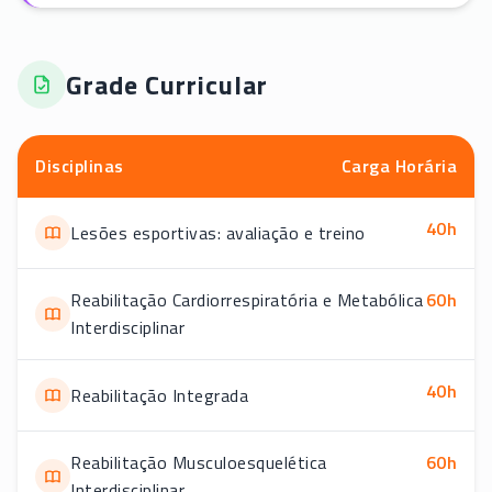
Grade Curricular
Disciplinas
Carga Horária
40
h
Lesões esportivas: avaliação e treino
Reabilitação Cardiorrespiratória e Metabólica
60
h
Interdisciplinar
40
h
Reabilitação Integrada
Reabilitação Musculoesquelética
60
h
Interdisciplinar