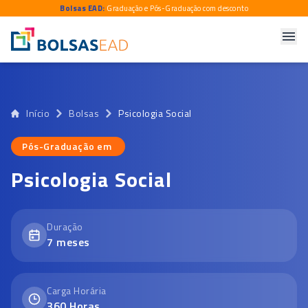
Bolsas EAD:
Graduação e Pós-Graduação com desconto
Início
Bolsas
Psicologia Social
Pós-Graduação em
Pós-Graduação em
Psicologia Social
Duração
7
meses
Carga Horária
360
Horas