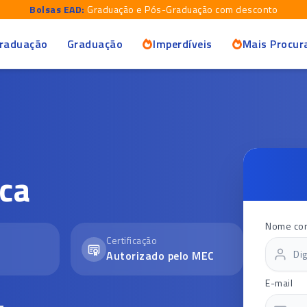
Bolsas EAD:
Graduação e Pós-Graduação com desconto
raduação
Graduação
Imperdíveis
Mais Procur
ca
Nome co
Certificação
Autorizado pelo MEC
E-mail