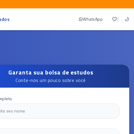
ados
WhatsApp
Garanta sua bolsa de estudos
Conte-nos um pouco sobre você
mpleto