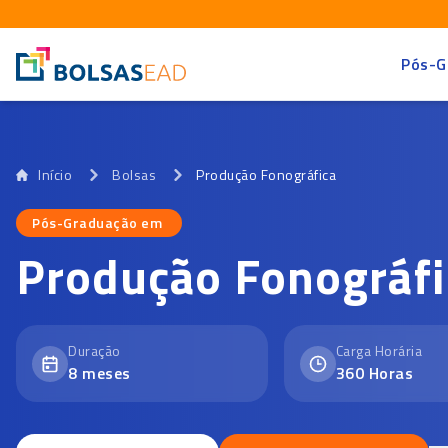
Pós-G
Início
Bolsas
Produção Fonográfica
Pós-Graduação em
Pós-Graduação em
Produção Fonográfi
Duração
Carga Horária
8
meses
360
Horas