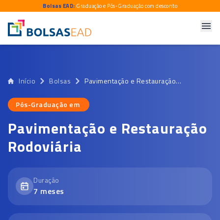
Bolsas EAD:
Graduação e Pós-Graduação com desconto
Início
Bolsas
Pavimentação e Restauração Rodoviária
Pós-Graduação em
Pós-Graduação em
Pavimentação e Restauração
Rodoviária
Duração
7
meses