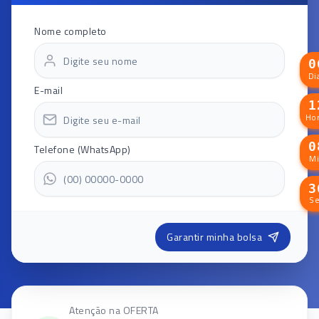
Nome completo
Di
E-mail
Hor
Telefone (WhatsApp)
M
S
Garantir minha bolsa
Atenção na OFERTA