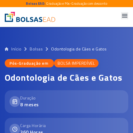
Bolsas EAD:
Graduação e Pós-Graduação com desconto
Início
Bolsas
Odontologia de Cães e Gatos
Pós-Graduação em
BOLSA IMPERDÍVEL
Pós-Graduação em
Odontologia de Cães e Gatos
Duração
8
meses
Carga Horária
360
Horas