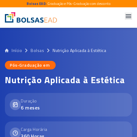
Bolsas EAD:
Graduação e Pós-Graduação com desconto
Início
Bolsas
Nutrição Aplicada à Estética
Pós-Graduação em
Pós-Graduação em
Nutrição Aplicada à Estética
Duração
6
meses
Carga Horária
360
Horas