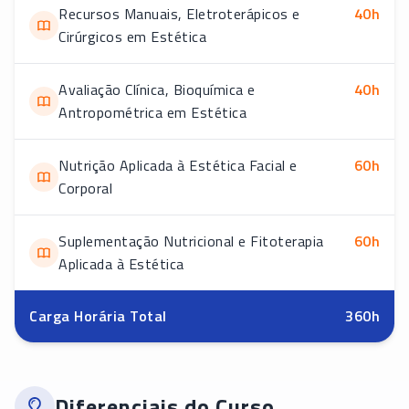
Recursos Manuais, Eletroterápicos e
40
h
Cirúrgicos em Estética
Avaliação Clínica, Bioquímica e
40
h
Antropométrica em Estética
Nutrição Aplicada à Estética Facial e
60
h
Corporal
Suplementação Nutricional e Fitoterapia
60
h
Aplicada à Estética
Carga Horária Total
360
h
Diferenciais do Curso