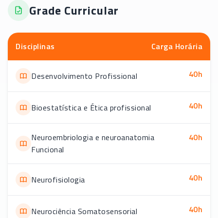
Grade Curricular
Disciplinas
Carga Horária
40
h
Desenvolvimento Profissional
40
h
Bioestatística e Ética profissional
Neuroembriologia e neuroanatomia
40
h
Funcional
40
h
Neurofisiologia
40
h
Neurociência Somatosensorial