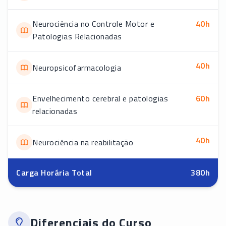
Neurociência no Controle Motor e
40
h
Patologias Relacionadas
40
h
Neuropsicofarmacologia
Envelhecimento cerebral e patologias
60
h
relacionadas
40
h
Neurociência na reabilitação
Carga Horária Total
380
h
Diferenciais do Curso