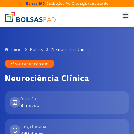
Bolsas EAD:
Graduação e Pós-Graduação com desconto
Início
Bolsas
Neurociência Clínica
Pós-Graduação em
Pós-Graduação em
Neurociência Clínica
Duração
8
meses
Carga Horária
380
Horas