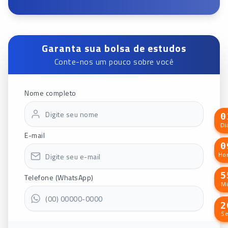
Garanta sua bolsa de estudos
Conte-nos um pouco sobre você
Nome completo
Di
E-mail
Hor
Telefone (WhatsApp)
M
S