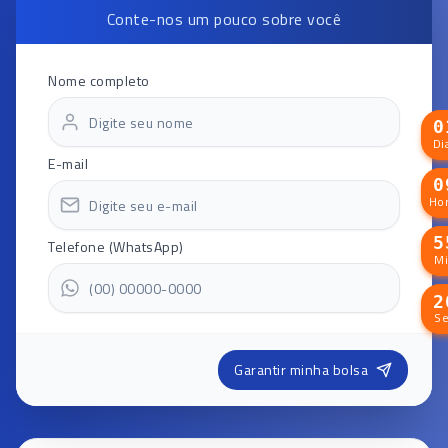
Conte-nos um pouco sobre você
Nome completo
Di
E-mail
Hor
Telefone (WhatsApp)
M
S
Garantir minha bolsa