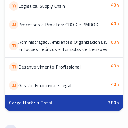
40
h
Logística: Supply Chain
40
h
Processos e Projetos: CBOK e PMBOK
Administração: Ambientes Organizacionais,
60
h
Enfoques Teóricos e Tomadas de Decisões
40
h
Desenvolvimento Profissional
40
h
Gestão Financeira e Legal
Carga Horária Total
380
h