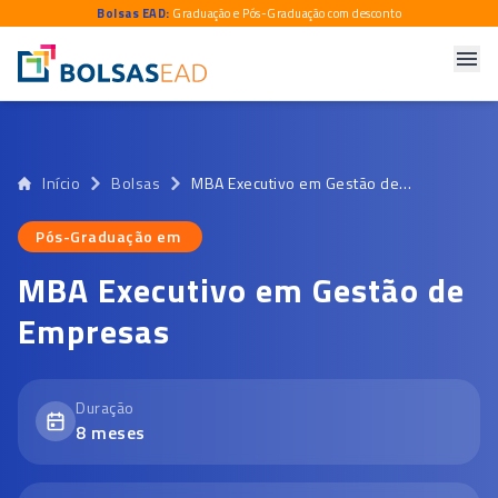
Bolsas EAD:
Graduação e Pós-Graduação com desconto
Início
Bolsas
MBA Executivo em Gestão de Empresas
Pós-Graduação em
Pós-Graduação em
MBA Executivo em Gestão de
Empresas
Duração
8
meses