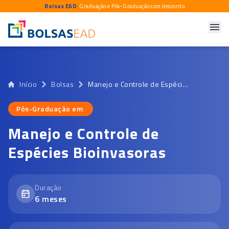
Bolsas EAD:
Graduação e Pós-Graduação com desconto
Início
Bolsas
Manejo e Controle de Espécies Bioinvasoras
Pós-Graduação em
Pós-Graduação em
Manejo e Controle de
Espécies Bioinvasoras
Duração
6
meses