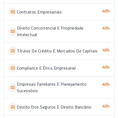
40
h
Contratos Empresariais
Direito Concorrencial E Propriedade
40
h
Intelectual
40
h
Títulos De Crédito E Mercados De Capitais
40
h
Compliance E Ética Empresarial
Empresas Familiares E Planejamento
40
h
Sucessório
40
h
Direito Dos Seguros E Direito Bancário