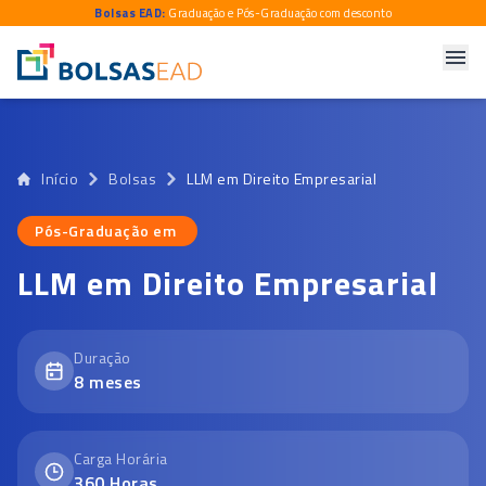
Bolsas EAD:
Graduação e Pós-Graduação com desconto
Início
Bolsas
LLM em Direito Empresarial
Pós-Graduação em
Pós-Graduação em
LLM em Direito Empresarial
Duração
8
meses
Carga Horária
360
Horas