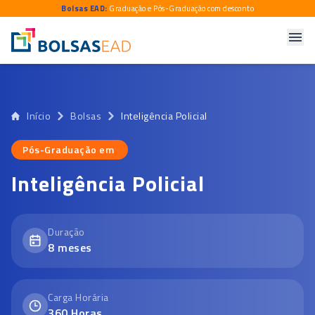
Bolsas EAD:
Graduação e Pós-Graduação com desconto
Início
Bolsas
Inteligência Policial
Pós-Graduação em
Pós-Graduação em
Inteligência Policial
Duração
8
meses
Carga Horária
360
Horas