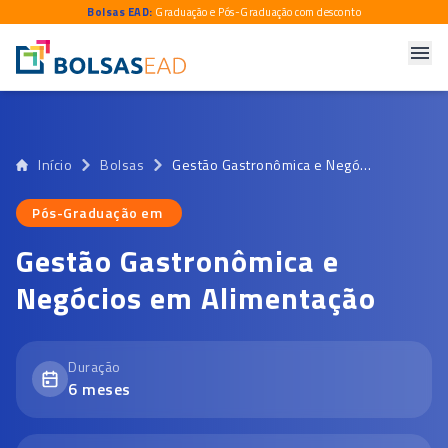
Bolsas EAD:
Graduação e Pós-Graduação com desconto
Início
Bolsas
Gestão Gastronômica e Negócios em Alimentação
Pós-Graduação em
Pós-Graduação em
Gestão Gastronômica e
Negócios em Alimentação
Duração
6
meses