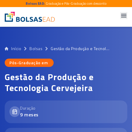
Bolsas EAD:
Graduação e Pós-Graduação com desconto
Início
Bolsas
Gestão da Produção e Tecnologia Cervejeira
Pós-Graduação em
Pós-Graduação em
Gestão da Produção e
Tecnologia Cervejeira
Duração
9
meses