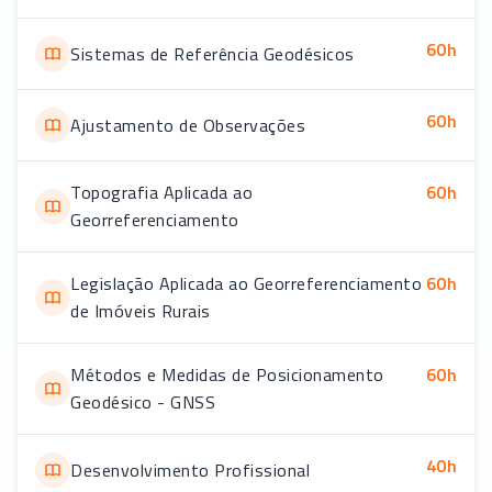
60
h
Sistemas de Referência Geodésicos
60
h
Ajustamento de Observações
Topografia Aplicada ao
60
h
Georreferenciamento
Legislação Aplicada ao Georreferenciamento
60
h
de Imóveis Rurais
Métodos e Medidas de Posicionamento
60
h
Geodésico - GNSS
40
h
Desenvolvimento Profissional