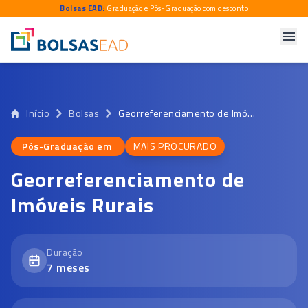
Bolsas EAD:
Graduação e Pós-Graduação com desconto
Início
Bolsas
Georreferenciamento de Imóveis Rurais
Pós-Graduação em
MAIS PROCURADO
Pós-Graduação em
Georreferenciamento de
Imóveis Rurais
Duração
7
meses