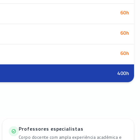
60
h
60
h
60
h
400
h
Professores especialistas
Corpo docente com ampla experiência acadêmica e