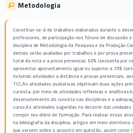
Metodologia
Constituir-se-á de trabalhos elaborados durante o desen
professores, de participação nos fóruns de discussão e
disciplina de Metodologia da Pesquisa e da Produção Cie
demais serão avaliadas por trabalhos e por prova presen
total da nota e a prova presencial, 60% (sessenta por c
apresentar aproveitamento igual ou superior a 70% (sete
incluindo atividades a distância e provas presenciais, 
TCC.As atividades avaliativas objetivam duas ações pri
cursista, por meio de atividades reflexivas e analíticas.b
desenvolvimento do cursista nas disciplinas e a adequ
curso.As atividades sugeridas no decorrer das unidades d
compor seu diário de formação. Para realizar essas ativi
na bibliografia da disciplina, artigos em meio eletrôn
que versem sobre o assunto em questão, assim como rela