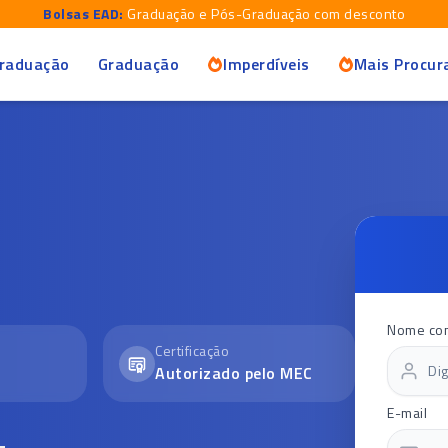
Bolsas EAD:
Graduação e Pós-Graduação com desconto
raduação
Graduação
Imperdíveis
Mais Procur
Nome co
Certificação
Autorizado pelo MEC
E-mail