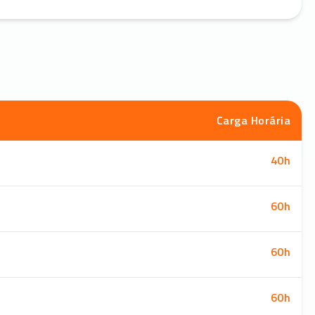
Carga Horária
40
h
60
h
60
h
60
h