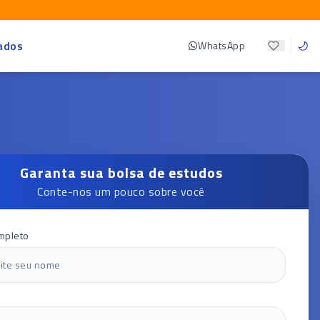
ados
WhatsApp
Garanta sua bolsa de estudos
Conte-nos um pouco sobre você
mpleto