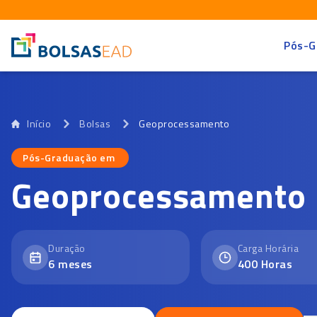
Pós-G
Início
Bolsas
Geoprocessamento
Pós-Graduação em
Pós-Graduação em
Geoprocessamento
Duração
Carga Horária
6
meses
400
Horas