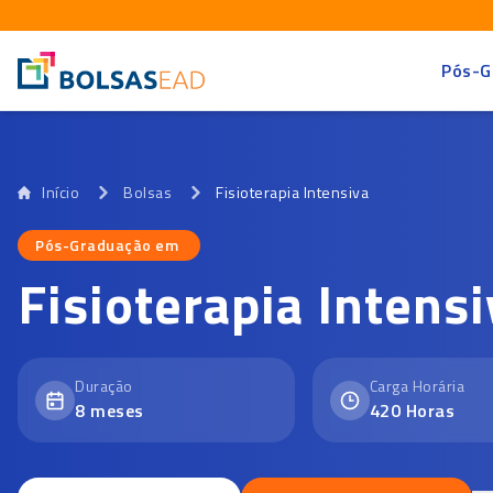
Pós-G
Início
Bolsas
Fisioterapia Intensiva
Pós-Graduação em
Pós-Graduação em
Fisioterapia Intensi
Duração
Carga Horária
8
meses
420
Horas