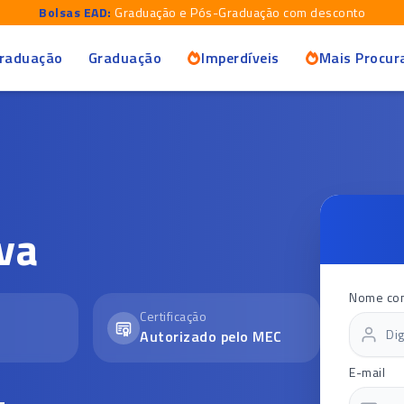
Bolsas EAD:
Graduação e Pós-Graduação com desconto
raduação
Graduação
Imperdíveis
Mais Procur
va
Nome co
Certificação
Autorizado pelo MEC
E-mail