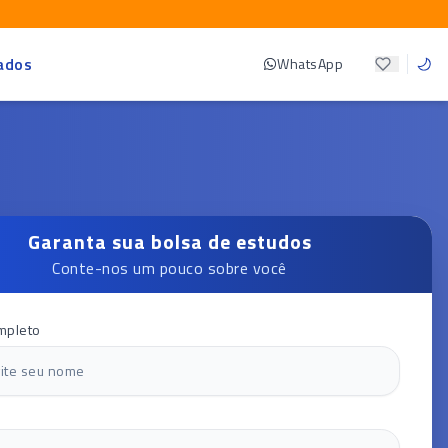
ados
WhatsApp
Garanta sua bolsa de estudos
Conte-nos um pouco sobre você
mpleto