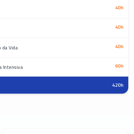
40
h
40
h
40
h
 da Vida
60
h
a Intensiva
420
h