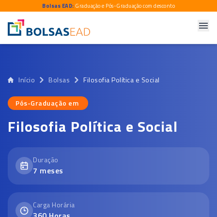
Bolsas EAD:
Graduação e Pós-Graduação com desconto
Início
Bolsas
Filosofia Política e Social
Pós-Graduação em
Pós-Graduação em
Filosofia Política e Social
Duração
7
meses
Carga Horária
360
Horas