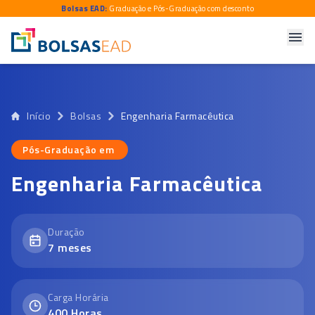
Bolsas EAD:
Graduação e Pós-Graduação com desconto
Início
Bolsas
Engenharia Farmacêutica
Pós-Graduação em
Pós-Graduação em
Engenharia Farmacêutica
Duração
7
meses
Carga Horária
400
Horas