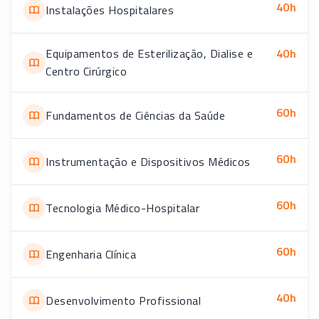
40
h
Instalações Hospitalares
Equipamentos de Esterilização, Dialise e
40
h
Centro Cirúrgico
60
h
Fundamentos de Ciências da Saúde
60
h
Instrumentação e Dispositivos Médicos
60
h
Tecnologia Médico-Hospitalar
60
h
Engenharia Clínica
40
h
Desenvolvimento Profissional