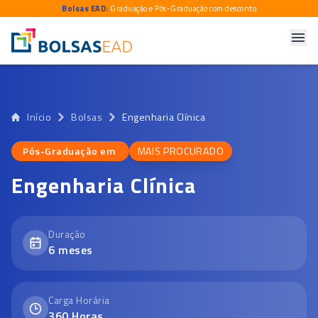
Bolsas EAD:
Graduação e Pós-Graduação com desconto
Início
Bolsas
Engenharia Clínica
Pós-Graduação em
MAIS PROCURADO
Pós-Graduação em
Engenharia Clínica
Duração
6
meses
Carga Horária
360
Horas