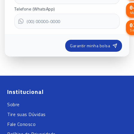
Telefone (WhatsApp)
M
S
Garantir minha bolsa
Institucional
Sobre
Tire suas Dúvidas
Fale Conosco