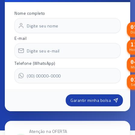
Nome completo
Di
E-mail
Hor
Telefone (WhatsApp)
M
S
Garantir minha bolsa
Atenção na OFERTA