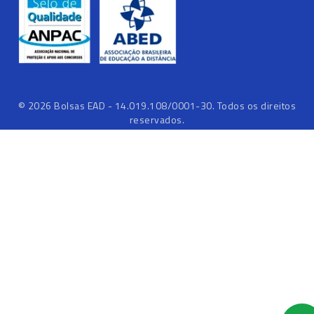
©
2026
Bolsas EAD - 14.019.108/0001-30. Todos os direitos
reservados.