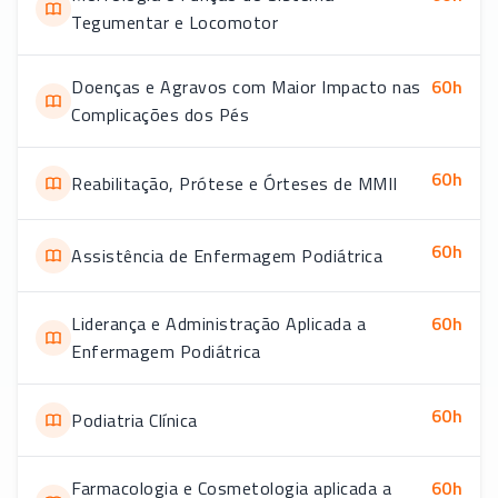
Tegumentar e Locomotor
Doenças e Agravos com Maior Impacto nas
60
h
Complicações dos Pés
60
h
Reabilitação, Prótese e Órteses de MMII
60
h
Assistência de Enfermagem Podiátrica
Liderança e Administração Aplicada a
60
h
Enfermagem Podiátrica
60
h
Podiatria Clínica
Farmacologia e Cosmetologia aplicada a
60
h