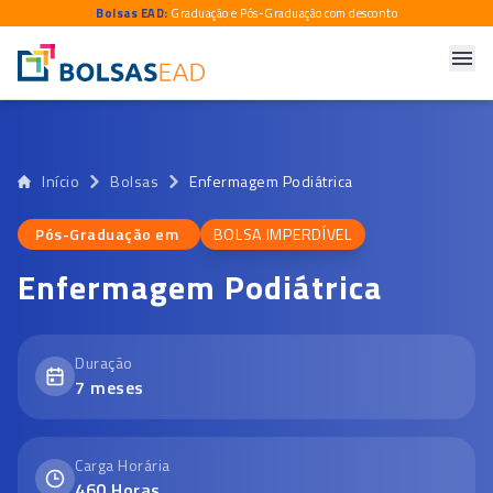
Bolsas EAD:
Graduação e Pós-Graduação com desconto
Início
Bolsas
Enfermagem Podiátrica
Pós-Graduação em
BOLSA IMPERDÍVEL
Pós-Graduação em
Enfermagem Podiátrica
Duração
7
meses
Carga Horária
460
Horas