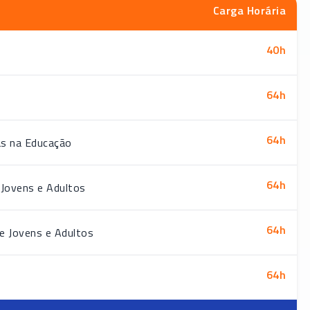
Carga Horária
40
h
64
h
64
h
as na Educação
64
h
 Jovens e Adultos
64
h
e Jovens e Adultos
64
h