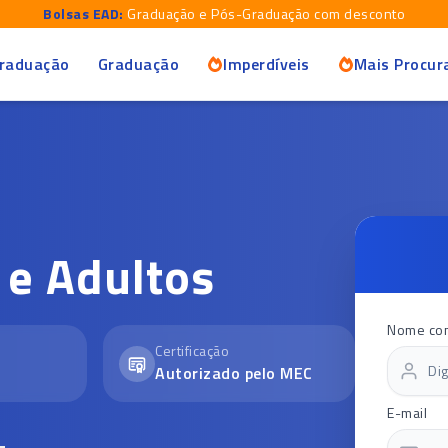
Bolsas EAD:
Graduação e Pós-Graduação com desconto
raduação
Graduação
Imperdíveis
Mais Procur
 e Adultos
Nome co
Certificação
Autorizado pelo MEC
E-mail