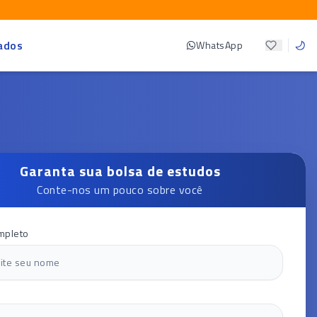
ados
WhatsApp
Garanta sua bolsa de estudos
Conte-nos um pouco sobre você
mpleto