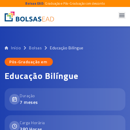
Bolsas EAD:
Graduação e Pós-Graduação com desconto
Início
Bolsas
Educação Bilíngue
Pós-Graduação em
Pós-Graduação em
Educação Bilíngue
Duração
7
meses
Carga Horária
380
Horas