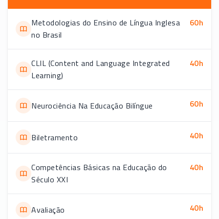
Metodologias do Ensino de Língua Inglesa
60
h
no Brasil
CLIL (Content and Language Integrated
40
h
Learning)
60
h
Neurociência Na Educação Bilíngue
40
h
Biletramento
Competências Básicas na Educação do
40
h
Século XXI
40
h
Avaliação