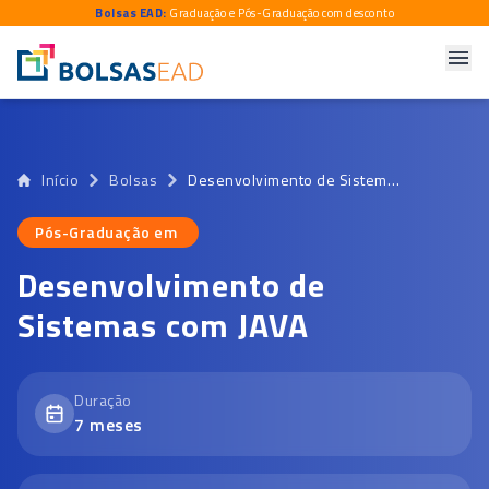
Bolsas EAD:
Graduação e Pós-Graduação com desconto
Início
Bolsas
Desenvolvimento de Sistemas com JAVA
Pós-Graduação em
Pós-Graduação em
Desenvolvimento de
Sistemas com JAVA
Duração
7
meses