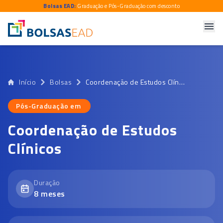
Bolsas EAD:
Graduação e Pós-Graduação com desconto
Início
Bolsas
Coordenação de Estudos Clínicos
Pós-Graduação em
Pós-Graduação em
Coordenação de Estudos
Clínicos
Duração
8
meses