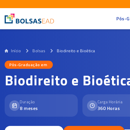
Pós-G
Início
Bolsas
Biodireito e Bioética
Pós-Graduação em
Pós-Graduação em
Biodireito e Bioétic
Duração
Carga Horária
8
meses
360
Horas