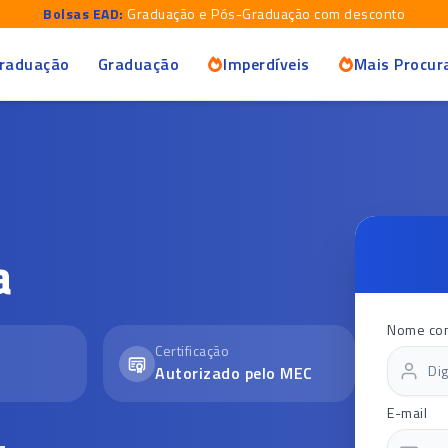
Bolsas EAD:
Graduação e Pós-Graduação com desconto
raduação
Graduação
Imperdíveis
Mais Procur
a
Nome co
Certificação
Autorizado pelo MEC
E-mail