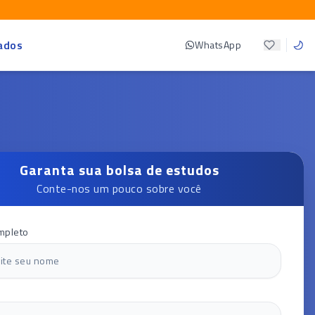
ados
WhatsApp
Garanta sua bolsa de estudos
Conte-nos um pouco sobre você
mpleto