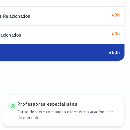
40
h
e Relacionados
40
h
lacionados
360
h
Professores especialistas
Corpo docente com ampla experiência acadêmica e
de mercado