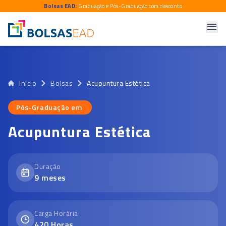
Bolsas EAD:
Graduação e Pós-Graduação com desconto
Início
Bolsas
Acupuntura Estética
Pós-Graduação em
Pós-Graduação em
Acupuntura Estética
Duração
9
meses
Carga Horária
420
Horas